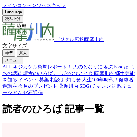
メインコンテンツへスキップ
Language
読み上げ
デジタル広報薩摩川内
文字サイズ
標準
拡大
メニュー
ALL
キジカケル突撃レポート！
人のとなりに
私のFood記
ま
ちの話題
読者のひろば
こしきのひととき
薩摩川内 郷土芸能
を知る
イベント
募集
相談
お知らせ
人生100年時代！健康増
進講座
今月のプレゼント
薩摩川内 SDGsチャレンジ
甑ミュ
ージアム 化石通信
読者のひろば 記事一覧