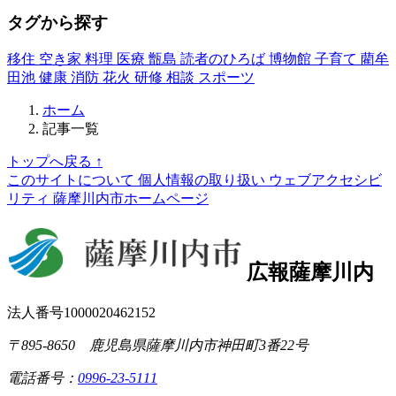
タグから探す
移住
空き家
料理
医療
甑島
読者のひろば
博物館
子育て
藺牟
田池
健康
消防
花火
研修
相談
スポーツ
ホーム
記事一覧
トップへ戻る
↑
このサイトについて
個人情報の取り扱い
ウェブアクセシビ
リティ
薩摩川内市ホームページ
広報薩摩川内
法人番号1000020462152
〒895-8650 鹿児島県薩摩川内市神田町3番22号
電話番号：
0996-23-5111