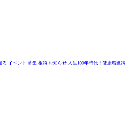
知る
イベント
募集
相談
お知らせ
人生100年時代！健康増進講