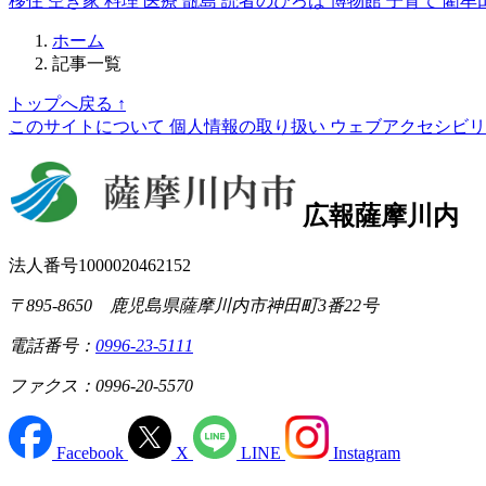
移住
空き家
料理
医療
甑島
読者のひろば
博物館
子育て
藺牟
ホーム
記事一覧
トップへ戻る
↑
このサイトについて
個人情報の取り扱い
ウェブアクセシビ
広報薩摩川内
法人番号1000020462152
〒895-8650 鹿児島県薩摩川内市神田町3番22号
電話番号：
0996-23-5111
ファクス：0996-20-5570
Facebook
X
LINE
Instagram