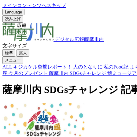
メインコンテンツへスキップ
Language
読み上げ
デジタル広報薩摩川内
文字サイズ
標準
拡大
メニュー
ALL
キジカケル突撃レポート！
人のとなりに
私のFood記
ま
座
今月のプレゼント
薩摩川内 SDGsチャレンジ
甑ミュージア
薩摩川内 SDGsチャレンジ 記