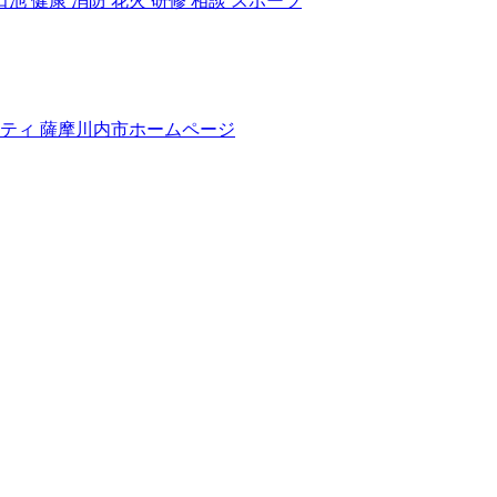
田池
健康
消防
花火
研修
相談
スポーツ
リティ
薩摩川内市ホームページ