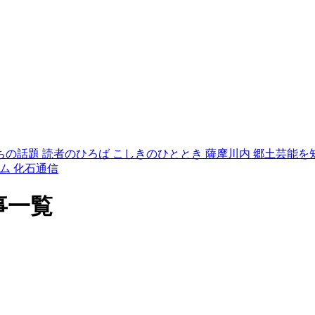
ちの話題
読者のひろば
こしきのひととき
薩摩川内 郷土芸能を
ム 化石通信
事一覧