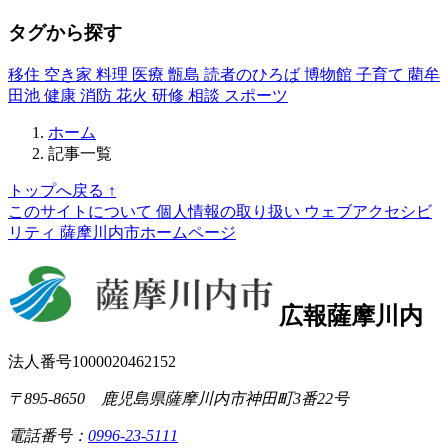
タグから探す
移住
空き家
料理
医療
甑島
読者のひろば
博物館
子育て
藺牟
田池
健康
消防
花火
研修
相談
スポーツ
ホーム
記事一覧
トップへ戻る
↑
このサイトについて
個人情報の取り扱い
ウェブアクセシビ
リティ
薩摩川内市ホームページ
広報薩摩川内
法人番号1000020462152
〒895-8650 鹿児島県薩摩川内市神田町3番22号
電話番号：
0996-23-5111