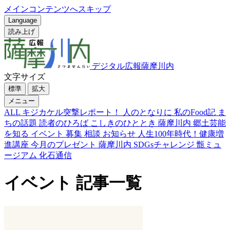
メインコンテンツへスキップ
Language
読み上げ
デジタル広報薩摩川内
文字サイズ
標準
拡大
メニュー
ALL
キジカケル突撃レポート！
人のとなりに
私のFood記
ま
ちの話題
読者のひろば
こしきのひととき
薩摩川内 郷土芸能
を知る
イベント
募集
相談
お知らせ
人生100年時代！健康増
進講座
今月のプレゼント
薩摩川内 SDGsチャレンジ
甑ミュ
ージアム 化石通信
イベント 記事一覧