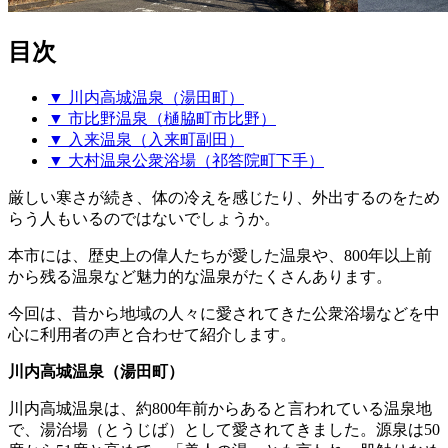
目次
▼ 川内高城温泉（湯田町）
▼ 市比野温泉（樋脇町市比野）
▼ 入来温泉（入来町副田）
▼ 大村温泉公衆浴場（祁答院町下手）
厳しい寒さが続き、体の冷えを感じたり、外出するのをため
らう人もいるのではないでしょうか。
本市には、歴史上の偉人たちが愛した温泉や、800年以上前
から残る温泉など魅力的な温泉がたくさんあります。
今回は、昔から地域の人々に愛されてきた公衆浴場などを中
心に利用者の声と合わせて紹介します。
川内高城温泉（湯田町）
川内高城温泉は、約800年前からあると言われている温泉地
で、湯治場（とうじば）として愛されてきました。源泉は50