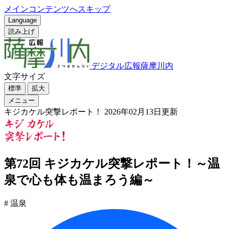
メインコンテンツへスキップ
Language
読み上げ
デジタル広報薩摩川内
文字サイズ
標準
拡大
メニュー
キジカケル突撃レポート！
2026年02月13日更新
第72回 キジカケル突撃レポート！～温
泉で心も体も温まろう編～
# 温泉