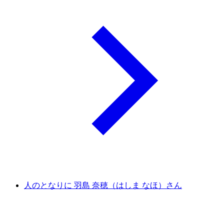
人のとなりに 羽島 奈穂（はしま なほ）さん