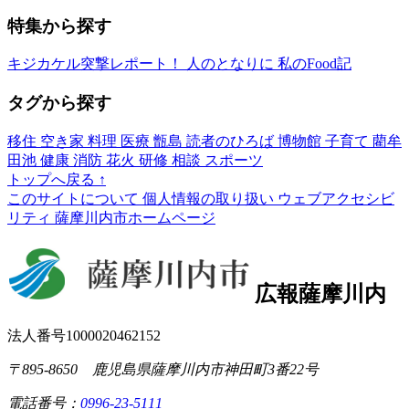
特集から探す
キジカケル突撃レポート！
人のとなりに
私のFood記
タグから探す
移住
空き家
料理
医療
甑島
読者のひろば
博物館
子育て
藺牟
田池
健康
消防
花火
研修
相談
スポーツ
トップへ戻る
↑
このサイトについて
個人情報の取り扱い
ウェブアクセシビ
リティ
薩摩川内市ホームページ
広報薩摩川内
法人番号1000020462152
〒895-8650 鹿児島県薩摩川内市神田町3番22号
電話番号：
0996-23-5111