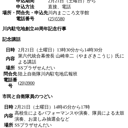
申込期間
2月21日（土曜日）から
申込方法
直接、電話
場所・問合先・申込先
川内まごころ文学館
電話番号
(25)5580
川内駐屯地創立40周年記念行事
記念講話
日時
2月21日（土曜日）13時30分から14時30分
第六代統合幕僚長 山崎幸二（やまざきこうじ）氏に
内容
よる講話
場所
SSプラザせんだい
問合先
陸上自衛隊川内駐屯地広報班
電話番
(20)3900
号
市民と自衛隊員のつどい
日時
2月21日（土曜日）14時45分から17時
高校生によるパフォーマンスや演奏、隊員による太鼓
内容
演奏、お楽しみ抽選会など
場所
SSプラザせんだい