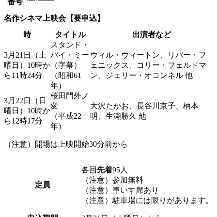
番号
名作シネマ上映会【要申込】
時
タイトル
出演者など
スタンド・
3月21日（土
バイ・ミー
ウィル・ウィートン、リバー・フ
曜日）10時か
（字幕）
ェニックス、コリー・フェルドマ
ら11時24分
（昭和61
ン、ジェリー・オコンネル 他
年）
桜田門外ノ
3月22日（日
変
大沢たかお、長谷川京子、柄本
曜日）10時か
（平成22
明、生瀬勝久 他
ら12時17分
年）
（注意）開場は上映開始30分前から
各回
先着
95人
（注意）参加無料
定員
（注意）車いす席あり
（注意）駐車場には限りがあります。