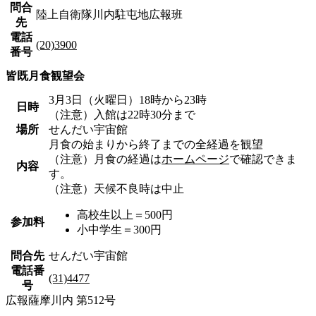
問合
陸上自衛隊川内駐屯地広報班
先
電話
(20)3900
番号
皆既月食観望会
3月3日（火曜日）18時から23時
日時
（注意）入館は22時30分まで
場所
せんだい宇宙館
月食の始まりから終了までの全経過を観望
（注意）月食の経過は
ホームページ
で確認できま
内容
す。
（注意）天候不良時は中止
高校生以上＝500円
参加料
小中学生＝300円
問合先
せんだい宇宙館
電話番
(31)4477
号
広報薩摩川内 第512号