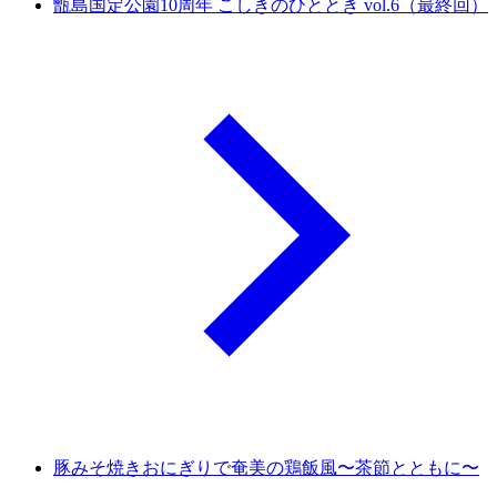
甑島国定公園10周年 こしきのひととき vol.6（最終回）
豚みそ焼きおにぎりで奄美の鶏飯風〜茶節とともに〜