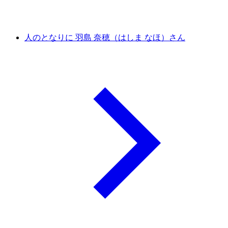
人のとなりに 羽島 奈穂（はしま なほ）さん