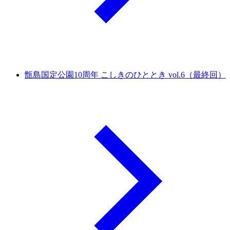
甑島国定公園10周年 こしきのひととき vol.6（最終回）