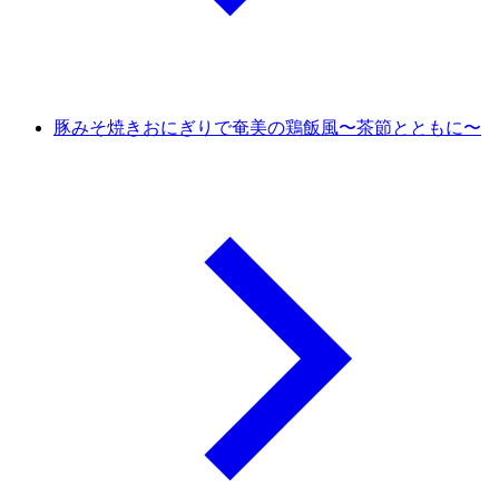
豚みそ焼きおにぎりで奄美の鶏飯風〜茶節とともに〜