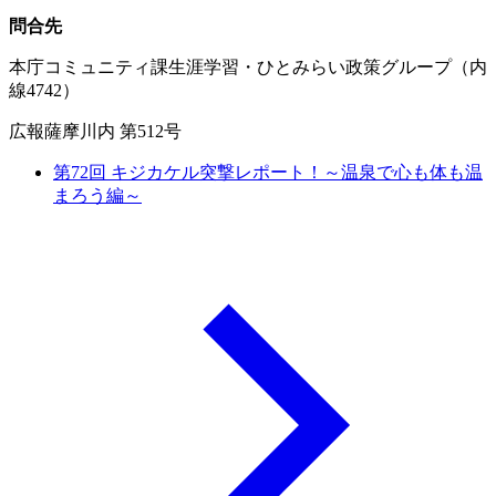
問合先
本庁コミュニティ課生涯学習・ひとみらい政策グループ（内
線4742）
広報薩摩川内 第512号
第72回 キジカケル突撃レポート！～温泉で心も体も温
まろう編～