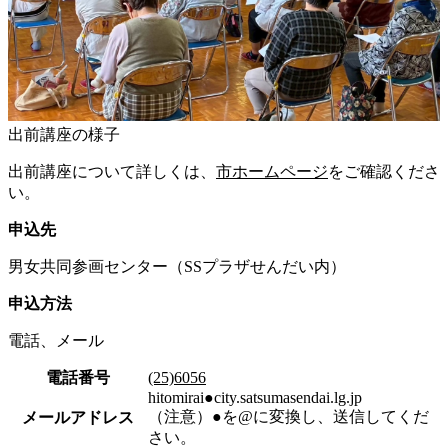
出前講座の様子
出前講座について詳しくは、
市ホームページ
をご確認くださ
い。
申込先
男女共同参画センター（SSプラザせんだい内）
申込方法
電話、メール
電話番号
(25)6056
hitomirai●city.satsumasendai.lg.jp
（注意）●を@に変換し、送信してくだ
メールアドレス
さい。