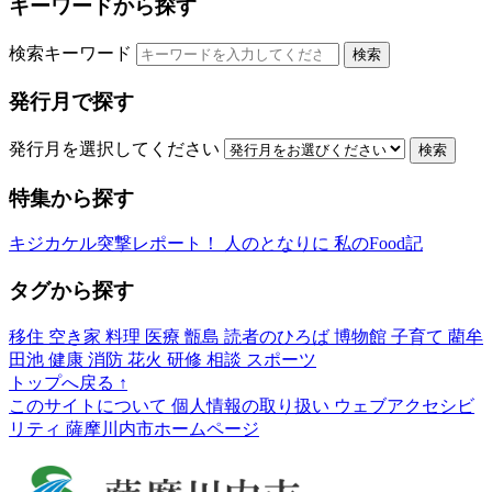
キーワードから探す
検索キーワード
検索
発行月で探す
発行月を選択してください
検索
特集から探す
キジカケル突撃レポート！
人のとなりに
私のFood記
タグから探す
移住
空き家
料理
医療
甑島
読者のひろば
博物館
子育て
藺牟
田池
健康
消防
花火
研修
相談
スポーツ
トップへ戻る
↑
このサイトについて
個人情報の取り扱い
ウェブアクセシビ
リティ
薩摩川内市ホームページ