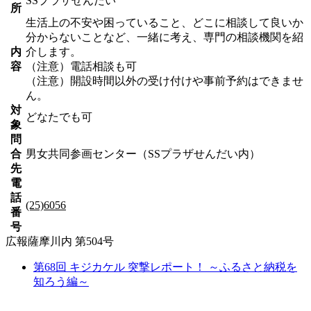
SSプラザせんだい
所
生活上の不安や困っていること、どこに相談して良いか
分からないことなど、一緒に考え、専門の相談機関を紹
内
介します。
容
（注意）電話相談も可
（注意）開設時間以外の受け付けや事前予約はできませ
ん。
対
どなたでも可
象
問
合
男女共同参画センター（SSプラザせんだい内）
先
電
話
(25)6056
番
号
広報薩摩川内 第504号
第68回 キジカケル 突撃レポート！ ～ふるさと納税を
知ろう編～