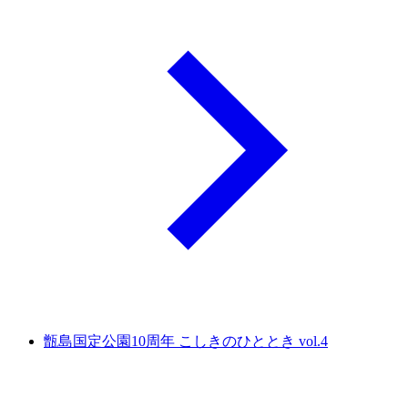
甑島国定公園10周年 こしきのひととき vol.4