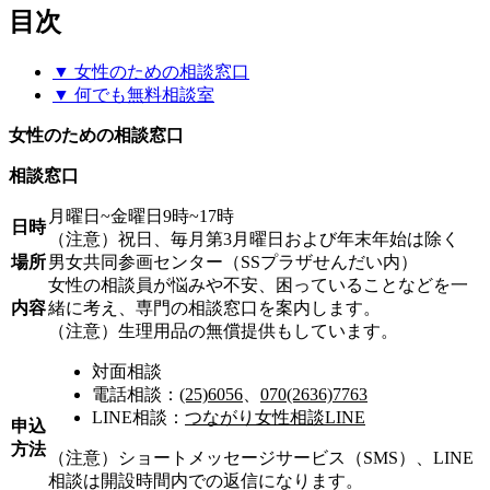
目次
▼ 女性のための相談窓口
▼ 何でも無料相談室
女性のための相談窓口
相談窓口
月曜日~金曜日9時~17時
日時
（注意）祝日、毎月第3月曜日および年末年始は除く
場所
男女共同参画センター（SSプラザせんだい内）
女性の相談員が悩みや不安、困っていることなどを一
内容
緒に考え、専門の相談窓口を案内します。
（注意）生理用品の無償提供もしています。
対面相談
電話相談：
(25)6056
、
070(2636)7763
LINE相談：
つながり女性相談LINE
申込
方法
（注意）ショートメッセージサービス（SMS）、LINE
相談は開設時間内での返信になります。