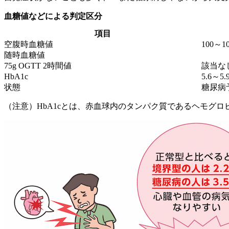
血糖値などによる判定区分
項目
空腹時血糖値
100～10
随時血糖値
75g OGTT 2時間値
該当な
HbA1c
5.6～5.
状態
糖尿病
（注意）HbA1cとは、赤血球内のタンパク質であるヘモグ