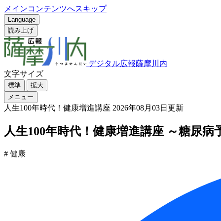
メインコンテンツへスキップ
Language
読み上げ
デジタル広報薩摩川内
文字サイズ
標準
拡大
メニュー
人生100年時代！健康増進講座
2026年08月03日更新
人生100年時代！健康増進講座 ～糖尿病予
# 健康