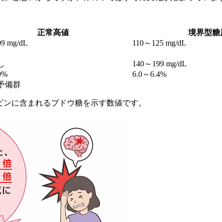
正常高値
境界型糖
9 mg/dL
110～125 mg/dL
し
140～199 mg/dL
9%
6.0～6.4%
予備群
ロビンに含まれるブドウ糖を示す数値です。