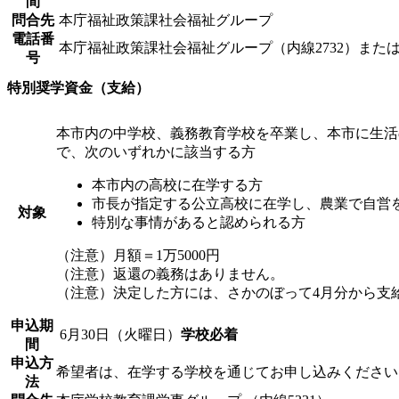
間
問合先
本庁福祉政策課社会福祉グループ
電話番
本庁福祉政策課社会福祉グループ（内線2732）また
号
特別奨学資金（支給）
本市内の中学校、義務教育学校を卒業し、本市に生活
で、次のいずれかに該当する方
本市内の高校に在学する方
市長が指定する公立高校に在学し、農業で自営
対象
特別な事情があると認められる方
（注意）月額＝1万5000円
（注意）返還の義務はありません。
（注意）決定した方には、さかのぼって4月分から支
申込期
6月30日（火曜日）
学校必着
間
申込方
希望者は、在学する学校を通じてお申し込みください
法