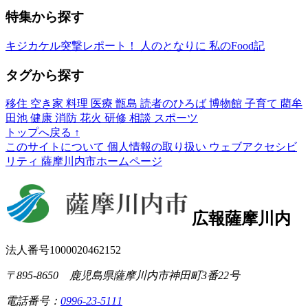
特集から探す
キジカケル突撃レポート！
人のとなりに
私のFood記
タグから探す
移住
空き家
料理
医療
甑島
読者のひろば
博物館
子育て
藺牟
田池
健康
消防
花火
研修
相談
スポーツ
トップへ戻る
↑
このサイトについて
個人情報の取り扱い
ウェブアクセシビ
リティ
薩摩川内市ホームページ
広報薩摩川内
法人番号1000020462152
〒895-8650 鹿児島県薩摩川内市神田町3番22号
電話番号：
0996-23-5111