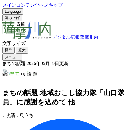
メインコンテンツへスキップ
Language
読み上げ
デジタル広報薩摩川内
文字サイズ
標準
拡大
メニュー
まちの話題
2026年05月19日更新
まちの話題 地域おこし協力隊「山口隊
員」に感謝を込めて 他
# 功績
# 島立ち