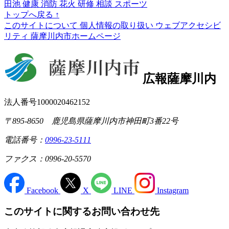
田池
健康
消防
花火
研修
相談
スポーツ
トップへ戻る
↑
このサイトについて
個人情報の取り扱い
ウェブアクセシビ
リティ
薩摩川内市ホームページ
広報薩摩川内
法人番号1000020462152
〒895-8650 鹿児島県薩摩川内市神田町3番22号
電話番号：
0996-23-5111
ファクス：0996-20-5570
Facebook
X
LINE
Instagram
このサイトに関するお問い合わせ先