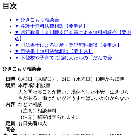
目次
▼ ひきこもり相談会
▼ 弁護士無料法律相談【要申込】
▼ 県行政書士会川薩支部会員による無料相談会【要申
込】
▼ 司法書士による財産・登記無料相談【要申込】
▼ 司法書士無料法律相談【要申込】
▼ 不登校や子育てに悩む人たちの「だんで会」
ひきこもり相談会
日時
6月3日（水曜日）、24日（水曜日）10時から15時
場所
本庁2階 相談室
人と関わることが怖い、漠然とした不安、生きづら
さがある、働きたいがどうすればいいか分からない
内容
などの相談
（注意）相談無料
（注意）秘密は守られます。
定員
各日
先着
10人
問合