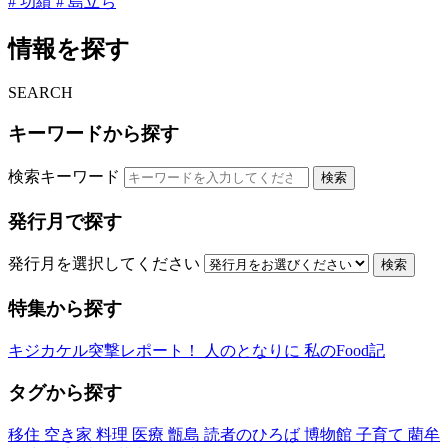
# 功績
# 島立ち
情報を探す
SEARCH
キーワードから探す
検索キーワード
検索
発行月で探す
発行月を選択してください
検索
特集から探す
キジカケル突撃レポート！
人のとなりに
私のFood記
タグから探す
移住
空き家
料理
医療
甑島
読者のひろば
博物館
子育て
藺牟