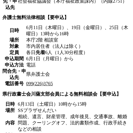
先・申
社会福祉協議会（本庁福祉政策課内）（内線2751）
込先
弁護士無料法律相談【要申込】
6月11日（木曜日）、19日（金曜日）、25日（木
日時
曜日）13時から16時
場所
本庁2階 相談室
対象
市内居住者（法人は除く）
定員
各日
先着
6人（1人30分程度）
申込期間
6月1日（月曜日）から
申込方法
電話
問合先・申
県弁護士会
込先
電話番号
099(226)3765
県行政書士会川薩支部会員による無料相談会【要申込】
日時
6月13日（土曜日）10時から15時
場所
SSプラザせんだい
相続、遺言、財産管理、成年後見、交通事故、離婚
内容
問題、クーリングオフ、法的書類作成、行政手続き
などの相談