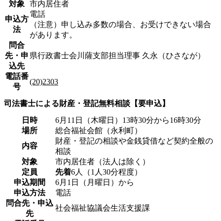
対象
市内居住者
電話
申込方
（注意）申し込み多数の場合、お受けできない場合
法
があります。
問合
先・申
県行政書士会川薩支部担当理事 久永（ひさなが）
込先
電話番
(20)2303
号
司法書士による財産・登記無料相談【要申込】
日時
6月11日（木曜日）13時30分から16時30分
場所
総合福祉会館（永利町）
財産・登記の相談や金銭貸借など契約全般の
内容
相談
対象
市内居住者（法人は除く）
定員
先着
6人（1人30分程度）
申込期間
6月1日（月曜日）から
申込方法
電話
問合先・申込
社会福祉協議会生活支援課
先