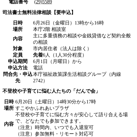
電話番号
(29)5589
司法書士無料法律相談【要申込】
日時
6月26日（金曜日）13時から16時
場所
本庁2階 相談室
主に多重債務の相談や金銭貸借など契約全般
内容
の相談
対象
市内居住者（法人は除く）
定員
先着
6人（1人30分程度）
申込期間
6月1日（月曜日）から
申込方法
電話
問合先・申込
本庁福祉政策課生活相談グループ（内線
先
2742）
不登校や子育てに悩む人たちの「だんで会」
日時
6月20日（土曜日）14時30分から17時
場所
すこやかふれあいプラザ
不登校や子育てに悩む方々が安心して語り合える場
で、どなたでも参加できます。
内容
（注意）時間内、いつでも入退室可
（注意）参加無料・リモート対応可