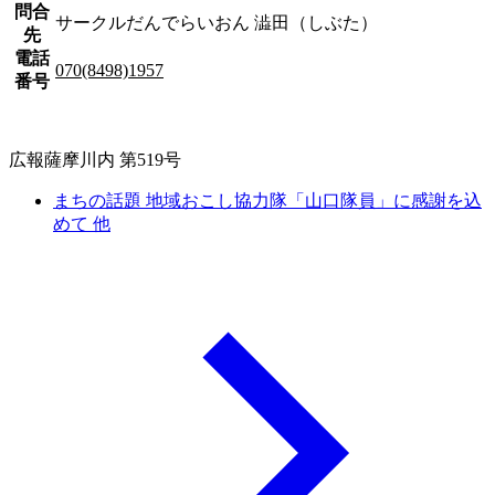
問合
サークルだんでらいおん 澁田（しぶた）
先
電話
070(8498)1957
番号
広報薩摩川内 第519号
まちの話題 地域おこし協力隊「山口隊員」に感謝を込
めて 他