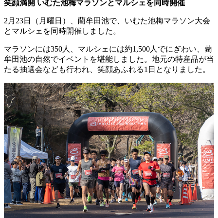
笑顔満開 いむた池梅マラソンとマルシェを同時開催
2月23日（月曜日）、藺牟田池で、いむた池梅マラソン大会
とマルシェを同時開催しました。
マラソンには350人、マルシェには約1,500人でにぎわい、藺
牟田池の自然でイベントを堪能しました。地元の特産品が当
たる抽選会なども行われ、笑顔あふれる1日となりました。