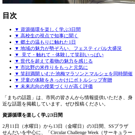
目次
▼ 資源循環を楽しく学ぶ3日間
▼ 高校生の視点で知事に聞く
▼ 郷土の温もりに触れた1日
▼ 地域の魅力が勢ぞろい、フェスティバル大盛況
▼ 見て・触れて・体験して笑顔いっぱい
▼ 世代を超えて着物の魅力を感じる
▼ 市比野の米作りをもっと元気に
▼ 笑顔満開 いむた池梅マラソンとマルシェを同時開催
▼ 児童の体験をきっかけにボトルシップ寄贈
▼ 未来志向の授業づくりが高く評価
「まちの話題」は、市民の皆さんから情報提供いただき、身
近な話題を掲載しています。ぜひ投稿ください。
資源循環を楽しく学ぶ3日間
2月11日（水曜日）から13日（金曜日）の3日間、SSプラザ
せんだいを中心に、「Circular Challenge Week（サーキュラー