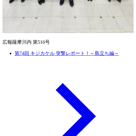
広報薩摩川内 第516号
第74回 キジカケル 突撃レポート！～島立ち編～