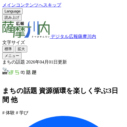
メインコンテンツへスキップ
Language
読み上げ
デジタル広報薩摩川内
文字サイズ
標準
拡大
メニュー
まちの話題
2026年04月01日更新
まちの話題 資源循環を楽しく学ぶ3日
間 他
# 体験
# 学び