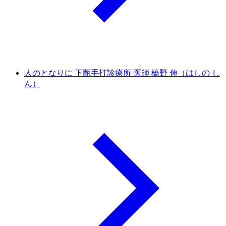
人のとなりに 下甑手打診療所 医師 橋野 伸（はしの し
ん）