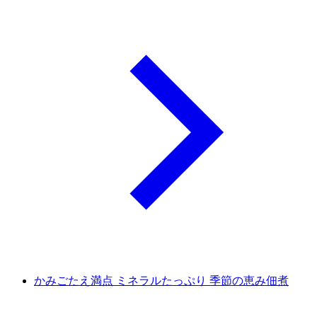
かみごたえ満点 ミネラルたっぷり 季節の恵み佃煮