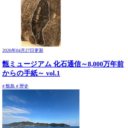
2026年04月27日更新
甑ミュージアム 化石通信～8,000万年前
からの手紙～ vol.1
# 甑島
# 歴史