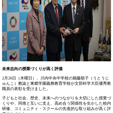
未来志向の授業づくりが高く評価
2月26日（木曜日）、川内中央中学校の鵜藤順子（うとうじ
ゅんこ）教諭と東郷学園義務教育学校が文部科学大臣優秀教
職員の表彰を受けました。
子どもと社会、歴史、未来へのつながりを大切にした授業づ
くりや、同僚と互いに支え、高め合う関係性を生かした校内
研修、コミュニティ・スクールの先進的な取り組みが高く評