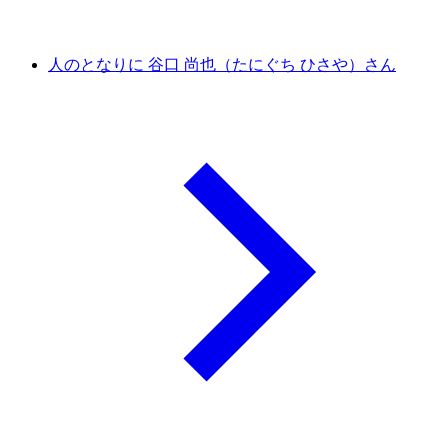
人のとなりに 谷口 尚也（たにぐち ひさや）さん