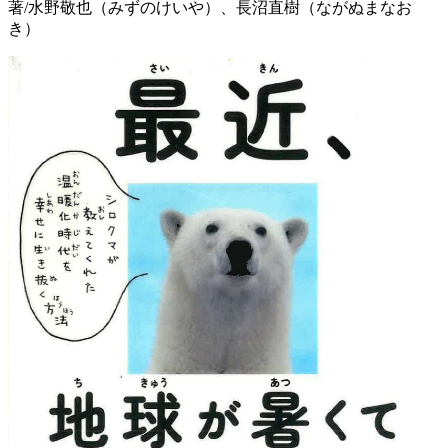
著/水野敬也（みずのけいや）、長沼直樹（ながぬまなお
き）