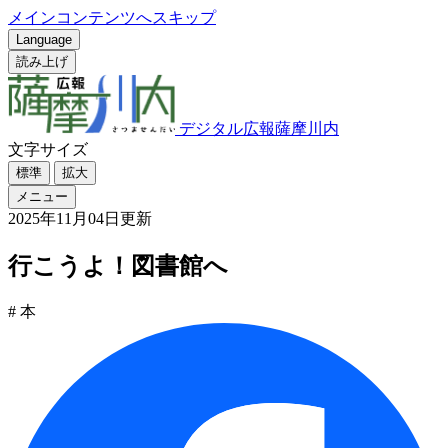
メインコンテンツへスキップ
Language
読み上げ
デジタル広報薩摩川内
文字サイズ
標準
拡大
メニュー
2025年11月04日更新
行こうよ！図書館へ
# 本