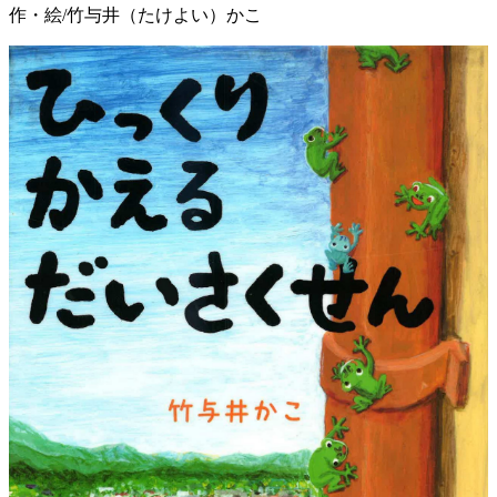
作・絵/竹与井（たけよい）かこ