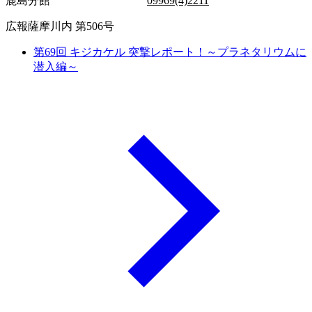
鹿島分館
09969(4)2211
広報薩摩川内 第506号
第69回 キジカケル 突撃レポート！～プラネタリウムに
潜入編～