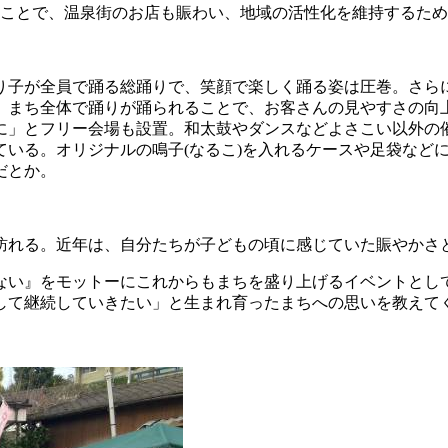
ることで、温泉街のお店も賑わい、地域の活性化を維持するた
り子が全員で踊る総踊りで、笑顔で楽しく踊る姿は圧巻。さら
、まち全体で踊りが踊られることで、お客さんの見やすさの向
に」とフリー会場も設置。和太鼓やダンスなどよさこい以外の
いる。オリジナルの鳴子(なるこ)を入れるケースや足袋などに
だとか。
訪れる。近年は、自分たちが子どもの頃に感じていた賑やかさ
ない』をモットーにこれからもまちを盛り上げるイベントとし
して継続していきたい」と生まれ育ったまちへの思いを教えて