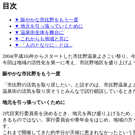
目次
▼ 賑やかな市比野をもう一度
▼ 地元を引っ張っていくために
▼ 温泉街全体を舞台に
▼ これからも地域と共に
▼ 「人のとなりに」とは...
2004(平成16)年からスタートした市比野温泉よさこい祭り。
今回は地域の活性化を第一に考え、市比野地区を盛り上げよ
賑やかな市比野をもう一度
「市比野の活気を取り戻したい」と話すのは、市比野温泉よ
温泉街の活気を取り戻そうとみんなで試行錯誤しているとき
地元を引っ張っていくために
2代目実行委員長を決めるとき、地元を再び盛り上げるため
きるものではない。実行委員会や青年会をはじめ、地域の方
す。
これまで開催してきた約半分が天候に恵まれなかったという