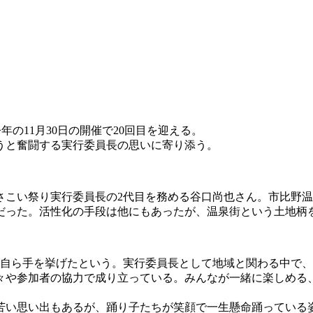
今年の11月30日の開催で20回目を迎える。
うと奮闘する実行委員長の思いに寄り添う。
さこい祭り実行委員長の2代目を務める谷口尚也さん。市比野
だった。活性化の手段は他にもあったが、温泉街という土地柄
、自ら手を挙げたという。実行委員長として地域と関わる中で
々や参加者の協力で成り立っている。みんなが一緒に楽しめる
苦い思い出もあるが、踊り子たちが笑顔で一生懸命踊っている