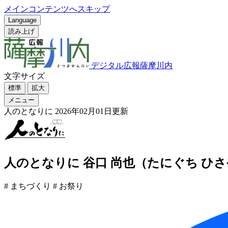
メインコンテンツへスキップ
Language
読み上げ
デジタル広報薩摩川内
文字サイズ
標準
拡大
メニュー
人のとなりに
2026年02月01日更新
人のとなりに 谷口 尚也（たにぐち ひ
# まちづくり
# お祭り