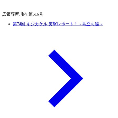
広報薩摩川内 第516号
第74回 キジカケル 突撃レポート！～島立ち編～