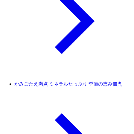
かみごたえ満点 ミネラルたっぷり 季節の恵み佃煮