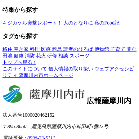
特集から探す
キジカケル突撃レポート！
人のとなりに
私のFood記
タグから探す
移住
空き家
料理
医療
甑島
読者のひろば
博物館
子育て
藺牟
田池
健康
消防
花火
研修
相談
スポーツ
トップへ戻る
↑
このサイトについて
個人情報の取り扱い
ウェブアクセシビ
リティ
薩摩川内市ホームページ
広報薩摩川内
法人番号1000020462152
〒895-8650 鹿児島県薩摩川内市神田町3番22号
電話番号：
0996-23-5111