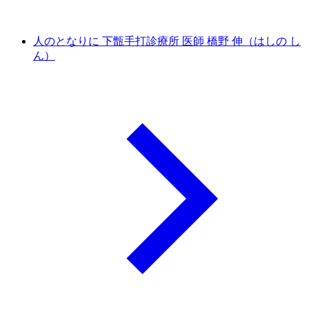
人のとなりに 下甑手打診療所 医師 橋野 伸（はしの し
ん）