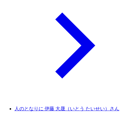
人のとなりに 伊藤 大晟（いとう たいせい）さん