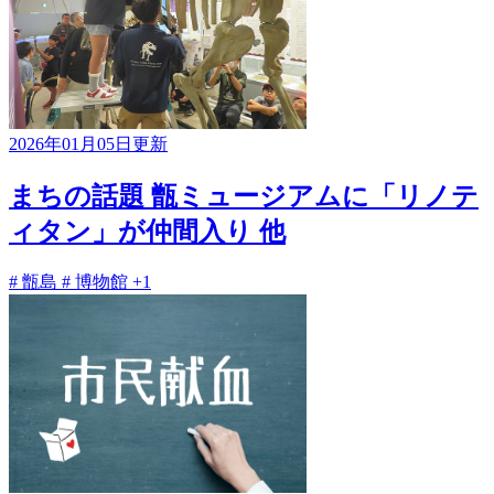
2026年01月05日更新
まちの話題 甑ミュージアムに「リノテ
ィタン」が仲間入り 他
# 甑島
# 博物館
+1