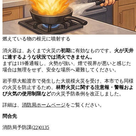
燃えている物の根元に噴射する
消火器は、あくまで火災の
初期
に有効なものです。
火が天井
に達するような状況では消火できません。
まずは119番通報し、火勢が強い、煙で視界が悪いと感じた
場合は無理をせず、安全な場所へ避難してください。
岩手県大船渡市で発生した大規模火災を受け、本市でも同様
の火災を防止するため、
林野火災に関する注意報・警報およ
び火気の使用制限など
の火災予防条例を改正しました。
詳細は、
消防局ホームページ
をご覧ください。
問合先
消防局予防課
(22)0135