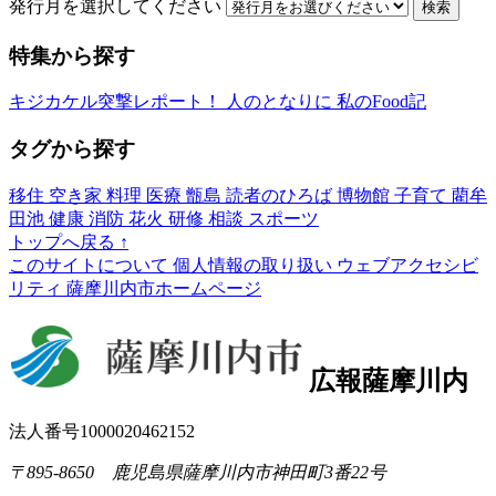
発行月を選択してください
検索
特集から探す
キジカケル突撃レポート！
人のとなりに
私のFood記
タグから探す
移住
空き家
料理
医療
甑島
読者のひろば
博物館
子育て
藺牟
田池
健康
消防
花火
研修
相談
スポーツ
トップへ戻る
↑
このサイトについて
個人情報の取り扱い
ウェブアクセシビ
リティ
薩摩川内市ホームページ
広報薩摩川内
法人番号1000020462152
〒895-8650 鹿児島県薩摩川内市神田町3番22号