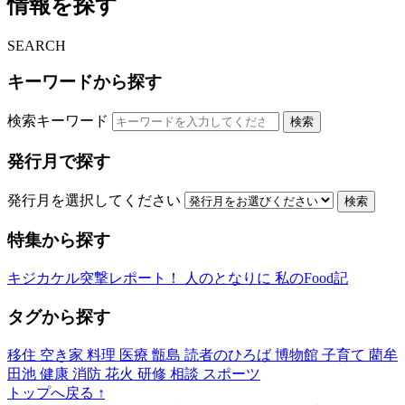
情報を探す
SEARCH
キーワードから探す
検索キーワード
検索
発行月で探す
発行月を選択してください
検索
特集から探す
キジカケル突撃レポート！
人のとなりに
私のFood記
タグから探す
移住
空き家
料理
医療
甑島
読者のひろば
博物館
子育て
藺牟
田池
健康
消防
花火
研修
相談
スポーツ
トップへ戻る
↑