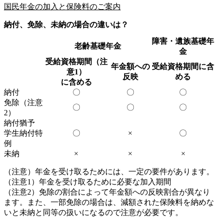
国民年金の加入と保険料のご案内
納付、免除、未納の場合の違いは？
障害・遺族基礎年
老齢基礎年金
金
受給資格期間（注
年金額への
受給資格期間に含
意1）
反映
める
に含める
納付
〇
〇
〇
免除（注意
〇
〇
〇
2）
納付猶予
学生納付特
〇
×
〇
例
未納
×
×
×
（注意）年金を受け取るためには、一定の要件があります。
（注意1）年金を受け取るために必要な加入期間
（注意2）免除の割合によって年金額への反映割合が異なり
ます。また、一部免除の場合は、減額された保険料を納めな
いと未納と同等の扱いになるので注意が必要です。