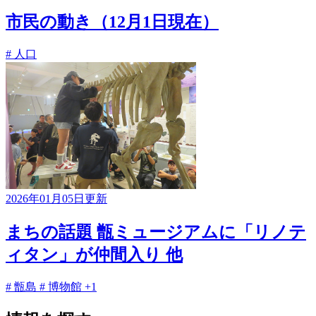
市民の動き（12月1日現在）
# 人口
2026年01月05日更新
まちの話題 甑ミュージアムに「リノテ
ィタン」が仲間入り 他
# 甑島
# 博物館
+1