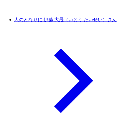
人のとなりに 伊藤 大晟（いとう たいせい）さん