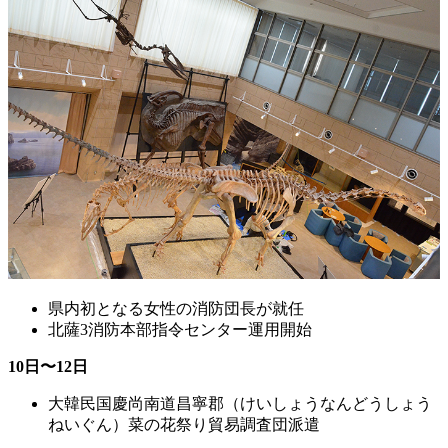
県内初となる女性の消防団長が就任
北薩3消防本部指令センター運用開始
10日〜12日
大韓民国慶尚南道昌寧郡（けいしょうなんどうしょう
ねいぐん）菜の花祭り貿易調査団派遣