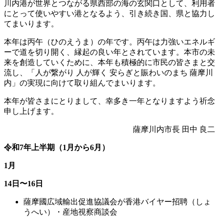
川内港が世界とつながる県西部の海の玄関口として、利用者
にとって使いやすい港となるよう、引き続き国、県と協力し
てまいります。
本年は丙午（ひのえうま）の年です。丙午は力強いエネルギ
ーで道を切り開く、縁起の良い年とされています。本市の未
来を創造していくために、本年も積極的に市民の皆さまと交
流し、「人が繋がり 人が輝く 安らぎと賑わいのまち 薩摩川
内」の実現に向けて取り組んでまいります。
本年が皆さまにとりまして、幸多き一年となりますよう祈念
申し上げます。
薩摩川内市長 田中 良二
令和7年上半期（1月から6月）
1月
14日〜16日
薩摩國広域輸出促進協議会が香港バイヤー招聘（しょ
うへい）・産地視察商談会