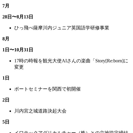
7月
28日〜8月13日
ひっ飛べ薩摩川内ジュニア英国語学研修事業
8月
1日〜10月31日
17時の時報を観光大使AIさんの楽曲「Story[Re:born]に
変更
1日
ポートセミナーを関西で初開催
2日
川内宮之城道路決起大会
5日
イワテックアグリカルチャー（株）との立地協定締結