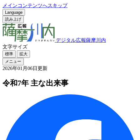
メインコンテンツへスキップ
Language
読み上げ
デジタル広報薩摩川内
文字サイズ
標準
拡大
メニュー
2026年01月06日更新
令和7年 主な出来事