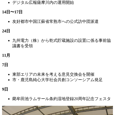
デジタル広報薩摩川内の運用開始
14日〜17日
友好都市中国江蘇省常熟市への公式訪中団派遣
24日
九州電力（株）から乾式貯蔵施設の設置に係る事前協
議書を受領
11月
7日
東部エリアの未来を考える意見交換会を開催
市・鹿児島純心大学社会共創コンソーシアム発足
9日
藺牟田池ラムサール条約湿地登録20周年記念フェスタ