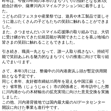
昨年は、今後10年間の本市のまちづくりの指針となる第3次
総合計画や、薩摩川内スマイルアクション50に着手しまし
た。
こどもの日フェスタや産業祭では、遊具や木工製品で楽しそ
うに遊ぶたくさんの子どもたちの笑顔に触れることができま
した。
また、さつませんだいスマイル応援隊の取り組みでは、大切
に受け継がれてきた伝統芸能が再開できたことを喜ぶ地域の
皆さまの笑顔に触れることもできました。
引き続き、職員一丸となって、誰一人取り残さない、持続可
能で笑顔あふれる魅力的なまちづくりの推進に向けて取り組
んでまいります。
さて、本年3月には、整備中の川内港唐浜ふ頭が暫定供用開
始となる予定です。
同じく本年、友好都市締結35周年を迎える中国江蘇（こう
そ）省常熟（じょうじゅく）市の関係者と、昨年訪中した際
に川内港からの木材輸出の拡充実現に向けた意見交換を実施
しました。
この他、川内港背後地では国内最大級のAIデータセンター
開設に向けた事業も進行中です。