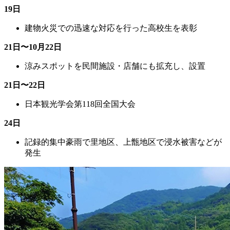
19日
建物火災での迅速な対応を行った高校生を表彰
21日〜10月22日
涼みスポットを民間施設・店舗にも拡充し、設置
21日〜22日
日本観光学会第118回全国大会
24日
記録的集中豪雨で里地区、上甑地区で浸水被害などが
発生