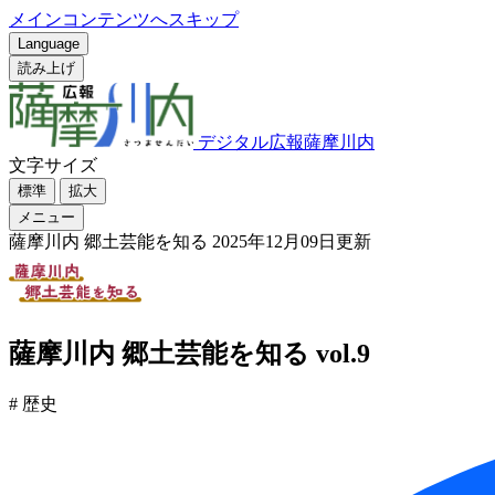
メインコンテンツへスキップ
Language
読み上げ
デジタル広報薩摩川内
文字サイズ
標準
拡大
メニュー
薩摩川内 郷土芸能を知る
2025年12月09日更新
薩摩川内 郷土芸能を知る vol.9
# 歴史