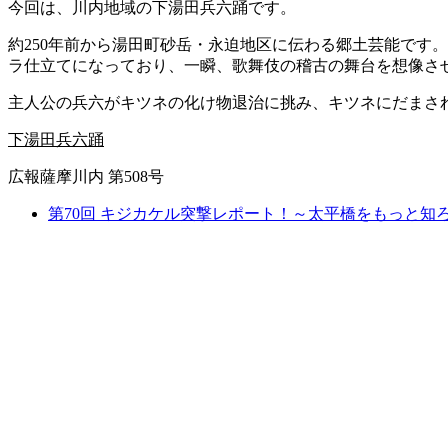
今回は、川内地域の下湯田兵六踊です。
約250年前から湯田町砂岳・永迫地区に伝わる郷土芸能です
ラ仕立てになっており、一瞬、歌舞伎の稽古の舞台を想像さ
主人公の兵六がキツネの化け物退治に挑み、キツネにだまさ
下湯田兵六踊
広報薩摩川内 第508号
第70回 キジカケル突撃レポート！～太平橋をもっと知