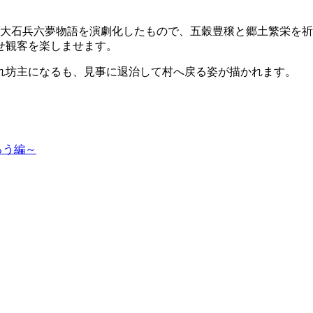
。大石兵六夢物語を演劇化したもので、五穀豊穣と郷土繁栄を
せ観客を楽しませます。
れ坊主になるも、見事に退治して村へ戻る姿が描かれます。
ろう編～