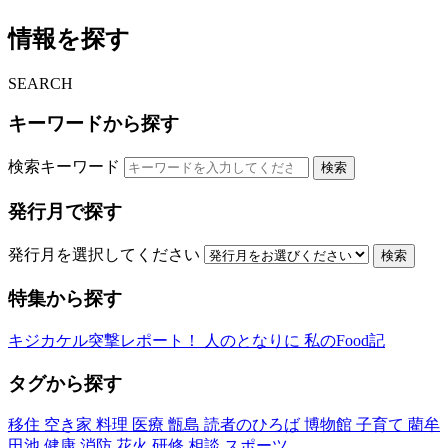
情報を探す
SEARCH
キーワードから探す
検索キーワード
検索
発行月で探す
発行月を選択してください
検索
特集から探す
キジカケル突撃レポート！
人のとなりに
私のFood記
タグから探す
移住
空き家
料理
医療
甑島
読者のひろば
博物館
子育て
藺牟
田池
健康
消防
花火
研修
相談
スポーツ