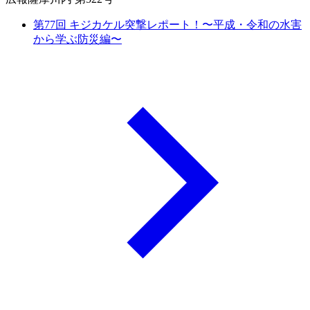
第77回 キジカケル突撃レポート！〜平成・令和の水害
から学ぶ防災編〜