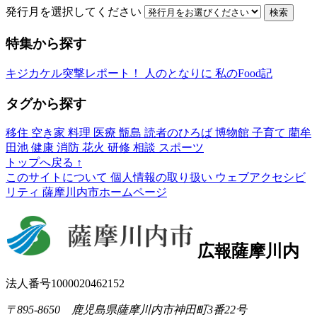
発行月を選択してください
検索
特集から探す
キジカケル突撃レポート！
人のとなりに
私のFood記
タグから探す
移住
空き家
料理
医療
甑島
読者のひろば
博物館
子育て
藺牟
田池
健康
消防
花火
研修
相談
スポーツ
トップへ戻る
↑
このサイトについて
個人情報の取り扱い
ウェブアクセシビ
リティ
薩摩川内市ホームページ
広報薩摩川内
法人番号1000020462152
〒895-8650 鹿児島県薩摩川内市神田町3番22号