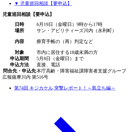
▼ 児童巡回相談【要申込】
児童巡回相談【要申込】
日時
6月19日（金曜日）9時から17時
場所
サン・アビリティーズ川内（永利町）
内容
療育手帳の（再）判定など
対象
市内に居住する18歳未満の方
申込期間
5月8日（金曜日）まで
申込方法
直接、電話
問合先・申込先
本庁高齢・障害福祉課障害者支援グループ
広報薩摩川内 第516号
第74回 キジカケル 突撃レポート！～島立ち編～