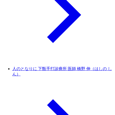
人のとなりに 下甑手打診療所 医師 橋野 伸（はしの し
ん）