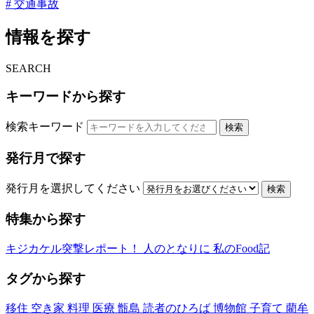
# 交通事故
情報を探す
SEARCH
キーワードから探す
検索キーワード
検索
発行月で探す
発行月を選択してください
検索
特集から探す
キジカケル突撃レポート！
人のとなりに
私のFood記
タグから探す
移住
空き家
料理
医療
甑島
読者のひろば
博物館
子育て
藺牟