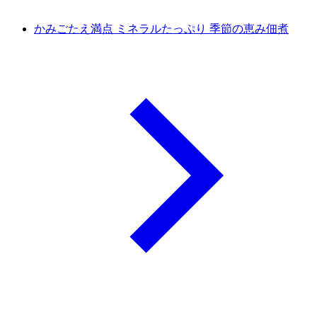
かみごたえ満点 ミネラルたっぷり 季節の恵み佃煮