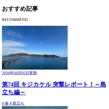
おすすめ記事
RECOMMEND
2026年04月05日更新
第74回 キジカケル 突撃レポート！～島
立ち編～
# 春
# 島立ち