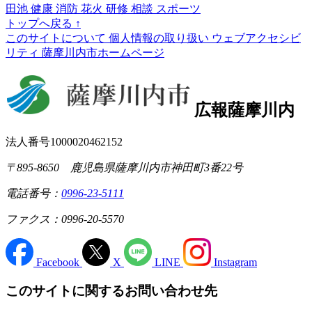
田池
健康
消防
花火
研修
相談
スポーツ
トップへ戻る
↑
このサイトについて
個人情報の取り扱い
ウェブアクセシビ
リティ
薩摩川内市ホームページ
広報薩摩川内
法人番号1000020462152
〒895-8650 鹿児島県薩摩川内市神田町3番22号
電話番号：
0996-23-5111
ファクス：0996-20-5570
Facebook
X
LINE
Instagram
このサイトに関するお問い合わせ先