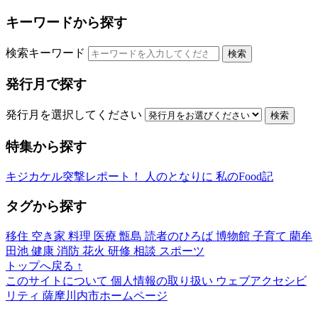
キーワードから探す
検索キーワード
検索
発行月で探す
発行月を選択してください
検索
特集から探す
キジカケル突撃レポート！
人のとなりに
私のFood記
タグから探す
移住
空き家
料理
医療
甑島
読者のひろば
博物館
子育て
藺牟
田池
健康
消防
花火
研修
相談
スポーツ
トップへ戻る
↑
このサイトについて
個人情報の取り扱い
ウェブアクセシビ
リティ
薩摩川内市ホームページ