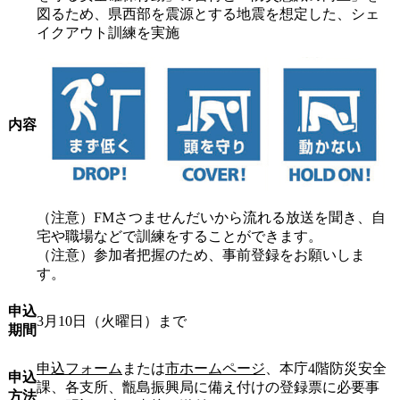
図るため、県西部を震源とする地震を想定した、シェ
イクアウト訓練を実施
内容
（注意）FMさつませんだいから流れる放送を聞き、自
宅や職場などで訓練をすることができます。
（注意）参加者把握のため、事前登録をお願いしま
す。
申込
3月10日（火曜日）まで
期間
申込フォーム
または
市ホームページ
、本庁4階防災安全
申込
課、各支所、甑島振興局に備え付けの登録票に必要事
方法