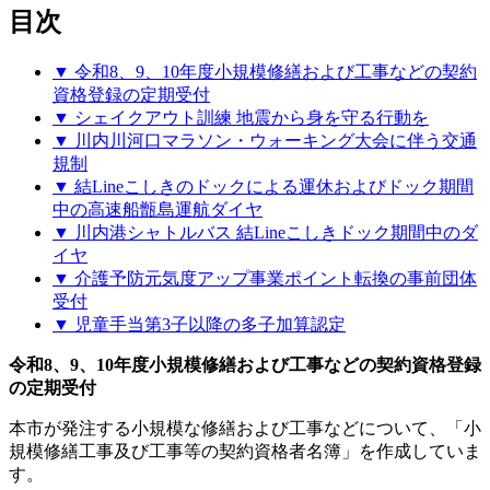
目次
▼ 令和8、9、10年度小規模修繕および工事などの契約
資格登録の定期受付
▼ シェイクアウト訓練 地震から身を守る行動を
▼ 川内川河口マラソン・ウォーキング大会に伴う交通
規制
▼ 結Lineこしきのドックによる運休およびドック期間
中の高速船甑島運航ダイヤ
▼ 川内港シャトルバス 結Lineこしきドック期間中のダ
イヤ
▼ 介護予防元気度アップ事業ポイント転換の事前団体
受付
▼ 児童手当第3子以降の多子加算認定
令和8、9、10年度小規模修繕および工事などの契約資格登録
の定期受付
本市が発注する小規模な修繕および工事などについて、「小
規模修繕工事及び工事等の契約資格者名簿」を作成していま
す。