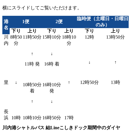
横にスライドしてご覧いただけます。
臨時便（土曜日・日曜日
港
1便
2便
のみ）
名
下り
上り
下り
上り
下り
上り
川
8時50
11時50分
15時10分
18時10
12時
13時50分
内
分
分
↑
↓
↓
↑
11時 発
16時 着
里
↓
↑
12時50分
13時
10時50分
16時10分
着
発
↑
↓
長
浜
10時
10時10分
16時50分
17時
川内港シャトルバス 結Lineこしきドック期間中のダイヤ