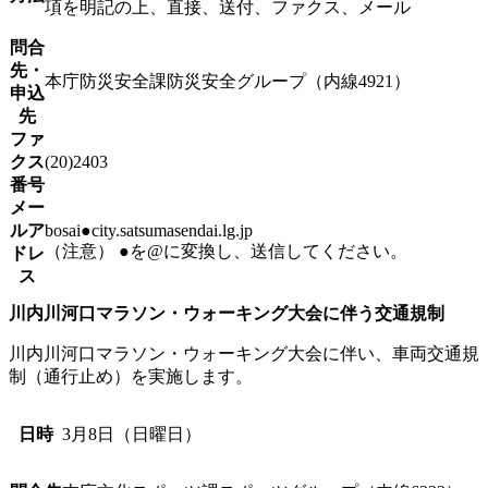
項を明記の上、直接、送付、ファクス、メール
問合
先・
本庁防災安全課防災安全グループ（内線4921）
申込
先
ファ
クス
(20)2403
番号
メー
ルア
bosai●city.satsumasendai.lg.jp
（注意） ●を@に変換し、送信してください。
ドレ
ス
川内川河口マラソン・ウォーキング大会に伴う交通規制
川内川河口マラソン・ウォーキング大会に伴い、車両交通規
制（通行止め）を実施します。
日時
3月8日（日曜日）