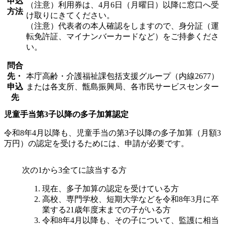
申込
（注意）利用券は、4月6日（月曜日）以降に窓口へ受
方法
け取りにきてください。
（注意）代表者の本人確認をしますので、身分証（運
転免許証、マイナンバーカードなど）をご持参くださ
い。
問合
先・
本庁高齢・介護福祉課包括支援グループ（内線2677）
申込
または各支所、甑島振興局、各市民サービスセンター
先
児童手当第3子以降の多子加算認定
令和8年4月以降も、児童手当の第3子以降の多子加算（月額3
万円）の認定を受けるためには、申請が必要です。
次の1から3全てに該当する方
現在、多子加算の認定を受けている方
高校、専門学校、短期大学などを令和8年3月に卒
業する21歳年度末までの子がいる方
令和8年4月以降も、その子について、監護に相当