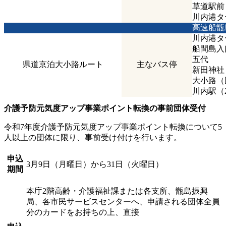
草道駅前
川内港タ
高速船甑
川内港タ
船間島入
五代
県道京泊大小路ルート
主なバス停
新田神社
大小路（
川内駅（
介護予防元気度アップ事業ポイント転換の事前団体受付
令和7年度介護予防元気度アップ事業ポイント転換について5
人以上の団体に限り、事前受け付けを行います。
申込
3月9日（月曜日）から31日（火曜日）
期間
本庁2階高齢・介護福祉課または各支所、甑島振興
局、各市民サービスセンターへ、申請される団体全員
分のカードをお持ちの上、直接