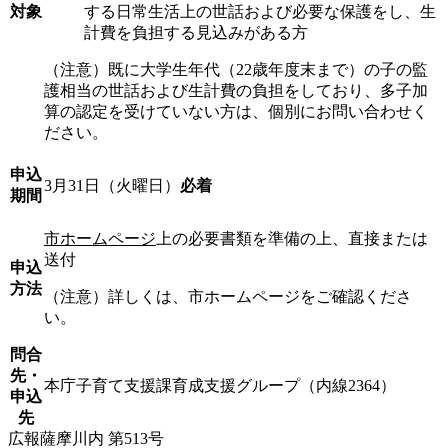
対象
する日常生活上の世話および必要な保護をし、生
計費を負担する見込みがある方
（注意）既に大学生年代（22歳年度末まで）の子の監
護相当の世話および生計費の負担をしており、多子加
算の認定を受けていない方は、個別にお問い合わせく
ださい。
申込
3月31日（火曜日）
必着
期間
市ホームページ
上の必要書類を準備の上、直接または
送付
申込
方法
（注意）詳しくは、市ホームページをご確認くださ
い。
問合
先・
本庁子育て支援課育成支援グループ（内線2364）
申込
先
広報薩摩川内 第513号