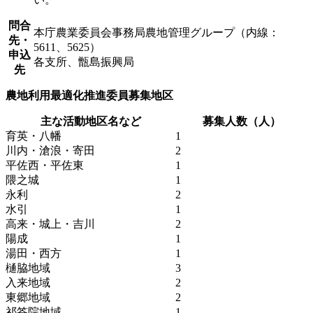
問合
本庁農業委員会事務局農地管理グループ（内線：
先・
5611、5625）
申込
各支所、甑島振興局
先
農地利用最適化推進委員募集地区
主な活動地区名など
募集人数（人）
育英・八幡
1
川内・滄浪・寄田
2
平佐西・平佐東
1
隈之城
1
永利
2
水引
1
高来・城上・吉川
2
陽成
1
湯田・西方
1
樋脇地域
3
入来地域
2
東郷地域
2
祁答院地域
1