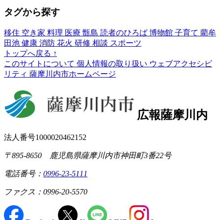
タグから探す
移住
空き家
料理
医療
甑島
読者のひろば
博物館
子育て
藺牟
田池
健康
消防
花火
研修
相談
スポーツ
トップへ戻る
↑
このサイトについて
個人情報の取り扱い
ウェブアクセシビ
リティ
薩摩川内市ホームページ
広報薩摩川内
法人番号1000020462152
〒895-8650 鹿児島県薩摩川内市神田町3番22号
電話番号：
0996-23-5111
ファクス：0996-20-5570