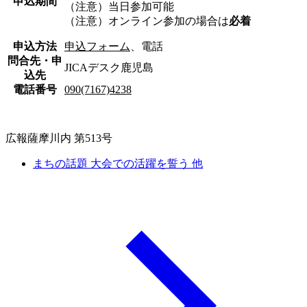
申込期間
（注意）当日参加可能
（注意）オンライン参加の場合は
必着
申込方法
申込フォーム
、電話
問合先・申
JICAデスク鹿児島
込先
電話番号
090(7167)4238
広報薩摩川内 第513号
まちの話題 大会での活躍を誓う 他