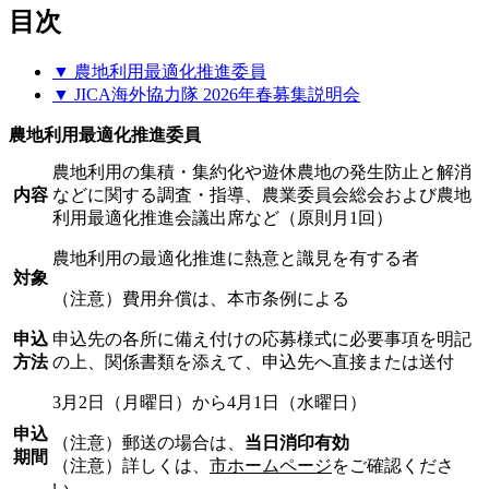
目次
▼ 農地利用最適化推進委員
▼ JICA海外協力隊 2026年春募集説明会
農地利用最適化推進委員
農地利用の集積・集約化や遊休農地の発生防止と解消
内容
などに関する調査・指導、農業委員会総会および農地
利用最適化推進会議出席など（原則月1回）
農地利用の最適化推進に熱意と識見を有する者
対象
（注意）費用弁償は、本市条例による
申込
申込先の各所に備え付けの応募様式に必要事項を明記
方法
の上、関係書類を添えて、申込先へ直接または送付
3月2日（月曜日）から4月1日（水曜日）
申込
（注意）郵送の場合は、
当日消印有効
期間
（注意）詳しくは、
市ホームページ
をご確認くださ
い。