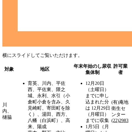
横にスライドしてご覧いただけます。
年末年始のし尿収
許可業
対象
地区
集体制
者
育英、川内、平佐
12月20日
西、平佐東、隈之
（土曜日）
城、永利、水引（小
までに申し
倉町小倉を含み、久
込まれた分
(有)庵地
川
見崎町、寄田町を除
は 12月29日
衛生セ
内、
く）、湯田、西方、
（月曜日）
ンター
樋脇
八幡（白浜町）、高
までに収集
(22)2983
来、陽成
1月5日（月