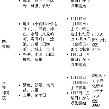
藤本、野下、市比
曜日）から
野、樋脇、倉野
収集開始
12月15日
亀山（小倉町小倉を
（月曜日）
除く）、可愛、峰
までに申し
山、水引（久見崎
込まれた分
山ノ内
川
町、寄田町）、滄
は 12月26日
衛生(株)
内、
浪、八幡（田海
（金曜日）
(22)
東郷
4776
町）、城上、吉川
までに収集
斧渕、南瀬、山田、
1月5日（月
鳥丸、藤川
曜日）から
収集開始
(株)あさ
12月22日
くま浄
入
（月曜日）
清色、朝陽、大馬
化槽メ
来、
まで収集
越、八重
ンテナ
祁答
1月5日（月
上手、藺牟田
ンス
院
曜日）から
(59)
収集開始
3093