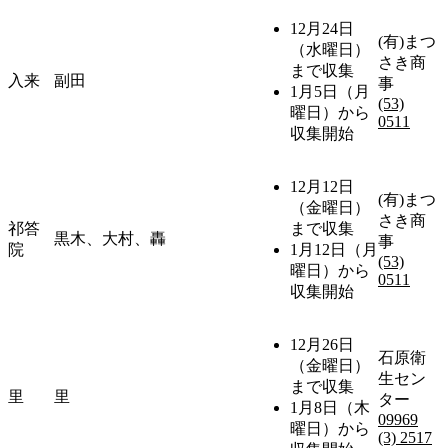
12月24日
(有)まつ
（水曜日）
さき商
まで収集
入来
副田
事
1月5日（月
(53)
曜日）から
0511
収集開始
12月12日
(有)まつ
（金曜日）
さき商
祁答
まで収集
黒木、大村、轟
事
院
1月12日（月
(53)
曜日）から
0511
収集開始
12月26日
石原衛
（金曜日）
生セン
まで収集
里
里
ター
1月8日（木
09969
曜日）から
(3) 2517