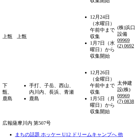
収集開始
12月24日
（水曜日）
(株)浜口
午前中まで
設備
上甑
上甑
収集
09969
1月7日（水
(2) 0692
曜日）から
収集開始
12月26日
（金曜日）
太伸建
下
手打、子岳、西山、
午前中まで
設(株)
甑、
内川内、長浜、青瀬
収集
09969
鹿島
鹿島
1月5日（月
(7) 0838
曜日）から
収集開始
広報薩摩川内 第507号
まちの話題 ホッケー U12 ドリームキャンプへ 他