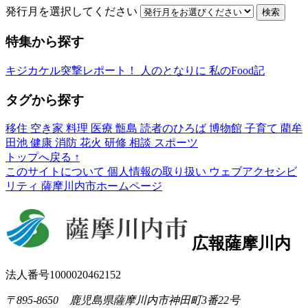
発行月を選択してください
検索
特集から探す
キジカケル突撃レポート！
人のとなりに
私のFood記
タグから探す
移住
空き家
料理
医療
甑島
読者のひろば
博物館
子育て
藺牟
田池
健康
消防
花火
研修
相談
スポーツ
トップへ戻る
↑
このサイトについて
個人情報の取り扱い
ウェブアクセシビ
リティ
薩摩川内市ホームページ
広報薩摩川内
法人番号1000020462152
〒895-8650 鹿児島県薩摩川内市神田町3番22号